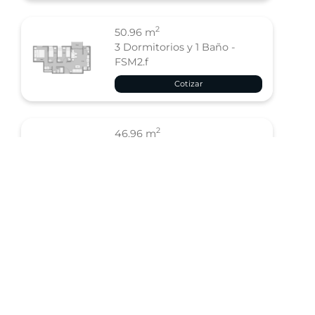
2
50.96 m
3 Dormitorios y 1 Baño -
FSM2.f
Cotizar
2
46.96 m
2 Dormitorios y 1 Baño -
FSM3
Cotizar