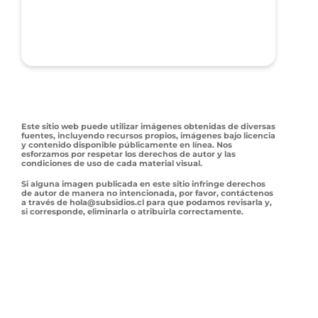
Este sitio web puede utilizar imágenes obtenidas de diversas
fuentes, incluyendo recursos propios, imágenes bajo licencia
y contenido disponible públicamente en línea. Nos
esforzamos por respetar los derechos de autor y las
condiciones de uso de cada material visual.
Si alguna imagen publicada en este sitio infringe derechos
de autor de manera no intencionada, por favor, contáctenos
a través de hola@subsidios.cl para que podamos revisarla y,
si corresponde, eliminarla o atribuirla correctamente.
El uso de las imágenes es responsabilidad de los usuarios, y
este sitio web no se hace responsable por el uso indebido del
contenido visual aquí publicado.