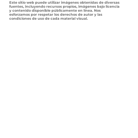
Este sitio web puede utilizar imágenes obtenidas de diversas
fuentes, incluyendo recursos propios, imágenes bajo licencia
y contenido disponible públicamente en línea. Nos
esforzamos por respetar los derechos de autor y las
condiciones de uso de cada material visual.
Si alguna imagen publicada en este sitio infringe derechos
de autor de manera no intencionada, por favor, contáctenos
a través de hola@subsidios.cl para que podamos revisarla y,
si corresponde, eliminarla o atribuirla correctamente.
El uso de las imágenes es responsabilidad de los usuarios, y
este sitio web no se hace responsable por el uso indebido del
contenido visual aquí publicado.
Contacto