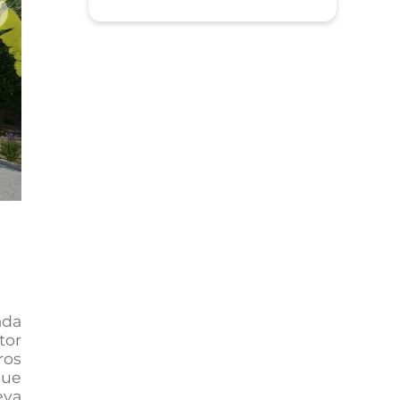
xt
ada
tor
ros
que
eva