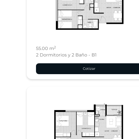
2
55.00 m
2 Dormitorios y 2 Baño - B1
Cotizar