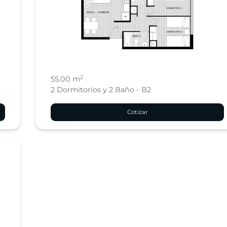
2
55.00 m
2 Dormitorios y 2 Baño - B2
Cotizar