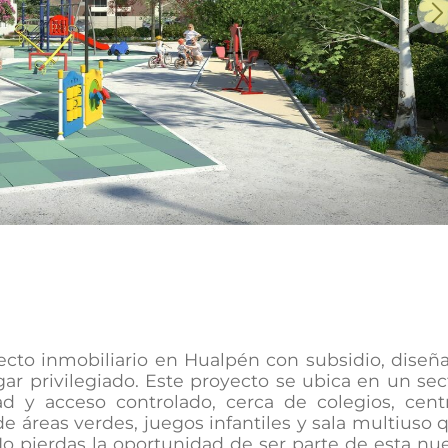
Ne
cto inmobiliario en Hualpén con subsidio, diseñ
r privilegiado. Este proyecto se ubica en un sec
ad y acceso controlado, cerca de colegios, cent
e áreas verdes, juegos infantiles y sala multiuso 
o pierdas la oportunidad de ser parte de esta nu