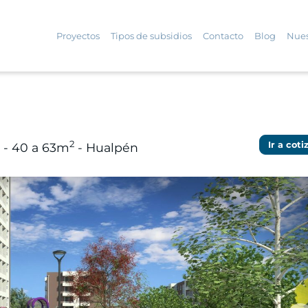
Proyectos
Tipos de subsidios
Contacto
Blog
Nues
2
Ir a coti
s - 40 a 63m
- Hualpén