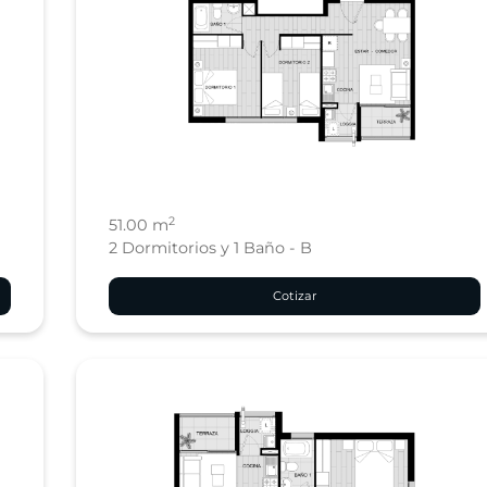
2
51.00 m
2 Dormitorios y 1 Baño - B
Cotizar