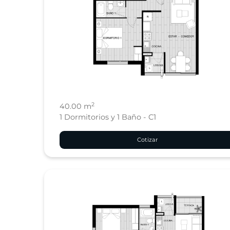
2
40.00 m
1 Dormitorios y 1 Baño - C1
Cotizar