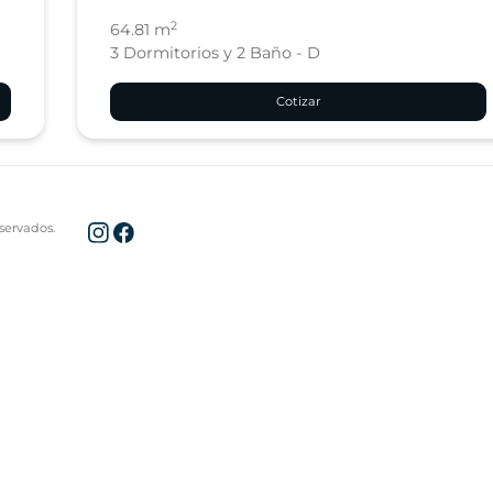
2
64.81 m
3 Dormitorios y 2 Baño - D
Cotizar
servados.