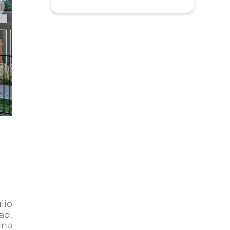
xt
lio
ad.
una