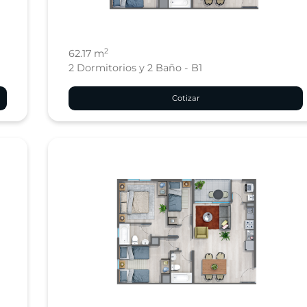
2
62.17 m
2 Dormitorios y 2 Baño - B1
Cotizar