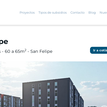
Proyectos
Tipos de subsidios
Contacto
Blog
Nues
ipe
2
Ir a coti
s - 60 a 65m
- San Felipe