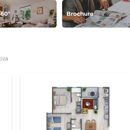
360º
Brochure
tiza