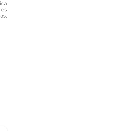
ica
res
as,