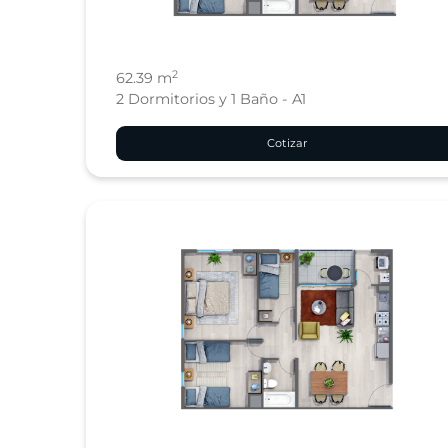
2
62.39 m
2 Dormitorios y 1 Baño - A1
Cotizar