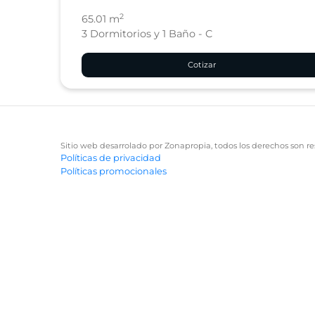
2
65.01 m
3 Dormitorios y 1 Baño - C
Cotizar
Sitio web desarrolado por Zonapropia, todos los derechos son re
Políticas de privacidad
Políticas promocionales