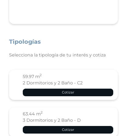
Tipologías
Selecciona la tipología de tu interés y cotiza
2
59.97 m
2 Dormitorios y 2 Baño - C2
Cotizar
2
63.44 m
3 Dormitorios y 2 Baño - D
Cotizar