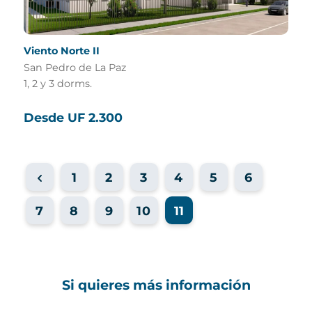
Viento Norte II
San Pedro de La Paz
1, 2 y 3 dorms.
Desde UF 2.300
1
2
3
4
5
6
7
8
9
10
11
Si quieres más información