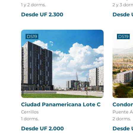
1 y 2 dorms.
2 y 3 dor
Desde UF 2.300
Desde 
DS19
DS19
Ciudad Panamericana Lote C
Condom
Cerrillos
Puente A
1 dorms.
2 dorms.
Desde UF 2.000
Desde 