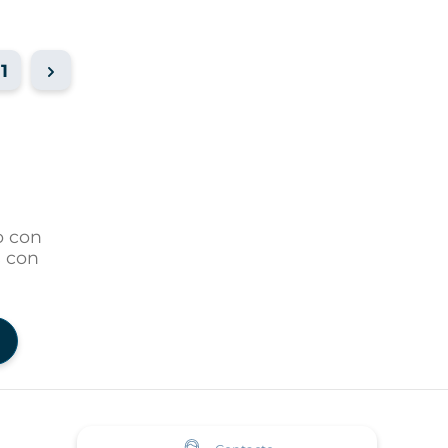
11
o con
s con