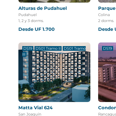
Alturas de Pudahuel
Parque 
Pudahuel
Colina
1, 2 y 3 dorms.
2 dorms.
Desde UF 1.700
Desde 
DS19
DS01 Tramo II
DS01 Tramo
DS19
III
Matta Vial 624
Condom
San Joaquín
Rancagu