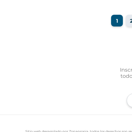
1
Insc
todo
Sitio web desarrolado por Zonapropia, todos los derechos son re