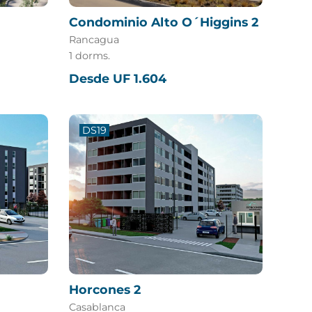
Condominio Alto O´Higgins 2
Rancagua
1 dorms.
Desde UF 1.604
DS19
Horcones 2
Casablanca