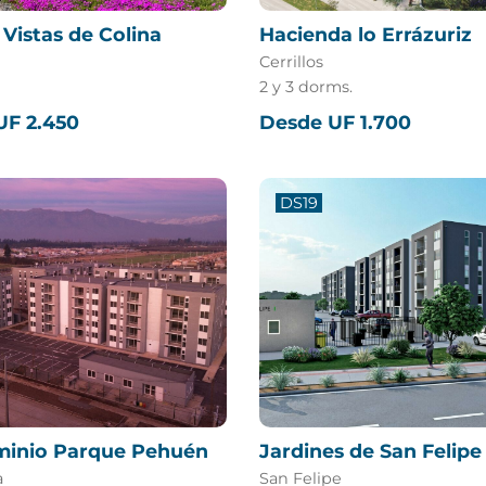
Vistas de Colina
Hacienda lo Errázuriz
Cerrillos
2 y 3 dorms.
UF 2.450
Desde UF 1.700
DS19
inio Parque Pehuén
Jardines de San Felipe
a
San Felipe