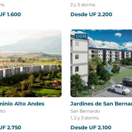
ms.
2 y 3 dorms.
UF 1.600
Desde UF 2.200
DS19
inio Alto Andes
Jardines de San Berna
lto
San Bernardo
1, 2 y 3 dorms.
UF 2.750
Desde UF 2.100