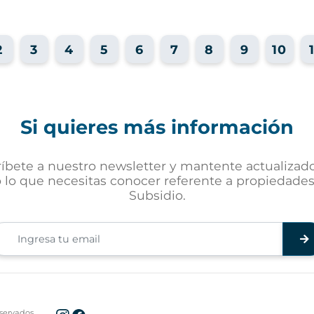
2
3
4
5
6
7
8
9
10
Si quieres más información
ríbete a nuestro newsletter y mantente actualizad
 lo que necesitas conocer referente a propiedade
Subsidio.
servados.