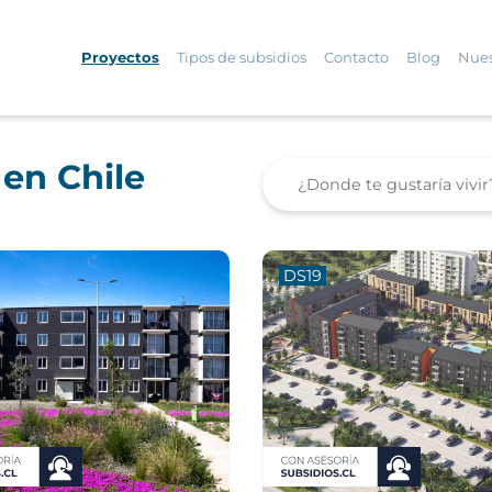
Proyectos
Tipos de subsidios
Contacto
Blog
Nues
 en Chile
DS19