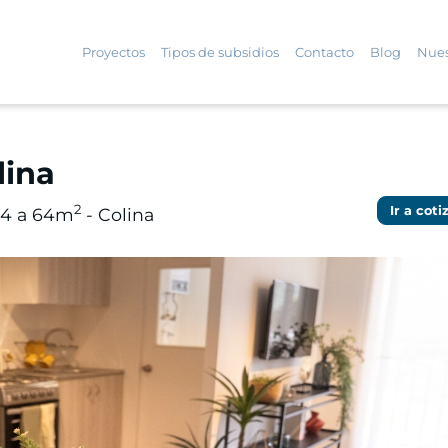
Proyectos
Tipos de subsidios
Contacto
Blog
Nues
lina
2
Ir a coti
54 a 64m
- Colina