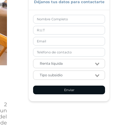
Déjanos tus datos para contactarte
xt
Enviar
e 2
 un
del
 de