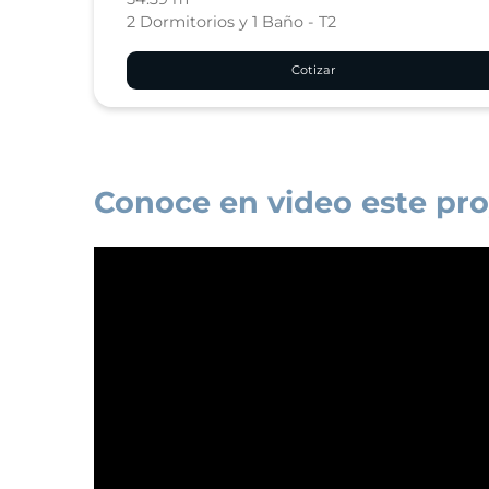
2 Dormitorios y 1 Baño - T2
Cotizar
Conoce en video este pr