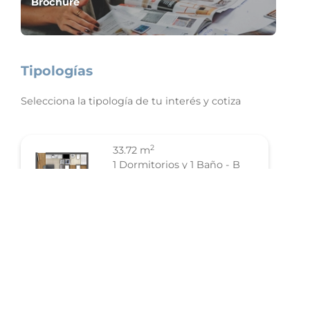
Brochure
Tipologías
Selecciona la tipología de tu interés y cotiza
2
33.72 m
1 Dormitorios y 1 Baño - B
Cotizar
2
51.48 m
2 Dormitorios y 2 Baño - D
Cotizar